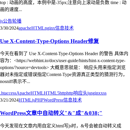
top : 动画的高度，本例中是-35px;注意向上滚动是负数 time : 动
画的速度...
js
公告轮播
3/30/2024
apache
HTML
nginx
信息技术
Use X-Content-Type-Options Header修复
今天在看到了 Use X-Content-Type-Options Header 的警告 具体内
容为：<https://webhint.io/docs/user-guide/hints/hint-x-content-type-
options/?source=devtools> 大概意思就是： 响应头用来指定浏览
器对未指定或错误指定Content-Type资源真正类型的猜测行为，
nosniff表示不...
.htaccess
Apache
HTML
HTML5
http
http响应头
js
nginx
xss
3/21/2024
HTML
js
PHP
WordPress
信息技术
WordPress文章中自动转义"&"成"&038;"
今天发现在文章内用自定义html写js时，&号会被自动转义成