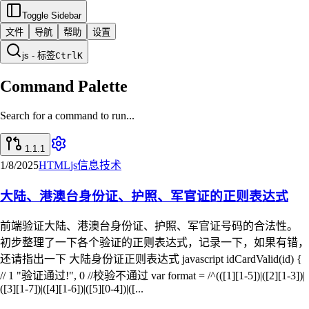
Toggle Sidebar
文件
导航
帮助
设置
js - 标签
Ctrl
K
Command Palette
Search for a command to run...
1.1.1
1/8/2025
HTML
js
信息技术
大陆、港澳台身份证、护照、军官证的正则表达式
前端验证大陆、港澳台身份证、护照、军官证号码的合法性。
初步整理了一下各个验证的正则表达式，记录一下，如果有错，
还请指出一下 大陆身份证正则表达式 javascript idCardValid(id) {
// 1 "验证通过!", 0 //校验不通过 var format = /^(([1][1-5])|([2][1-3])|
([3][1-7])|([4][1-6])|([5][0-4])|([...