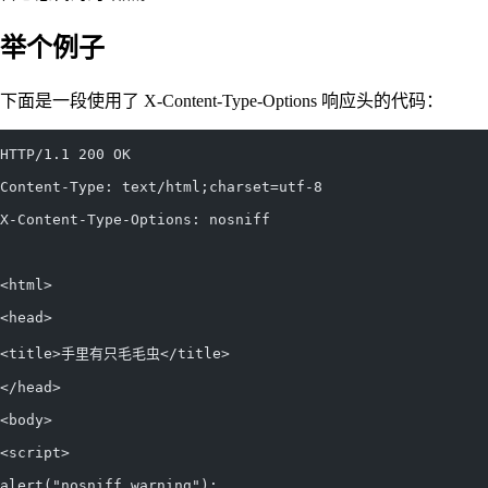
举个例子
下面是一段使用了 X-Content-Type-Options 响应头的代码：
HTTP/1.1 200 OK
Content-Type: text/html;charset=utf-8
X-Content-Type-Options: nosniff
<html>
<head>
<title>手里有只毛毛虫</title>
</head>
<body>
<script>
alert("nosniff warning");