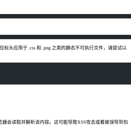
TTP 响应标头应用于 .css 和 .png 之类的静态不可执行文件，请尝试以
HTML 内容，浏览器会读取并解析该内容。这可能导致XSS攻击或着被误导到包