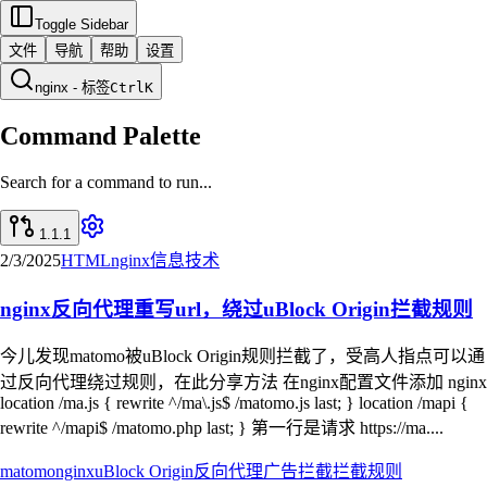
Toggle Sidebar
文件
导航
帮助
设置
nginx - 标签
Ctrl
K
Command Palette
Search for a command to run...
1.1.1
2/3/2025
HTML
nginx
信息技术
nginx反向代理重写url，绕过uBlock Origin拦截规则
今儿发现matomo被uBlock Origin规则拦截了，受高人指点可以通
过反向代理绕过规则，在此分享方法 在nginx配置文件添加 nginx
location /ma.js { rewrite ^/ma\.js$ /matomo.js last; } location /mapi {
rewrite ^/mapi$ /matomo.php last; } 第一行是请求 https://ma....
matomo
nginx
uBlock Origin
反向代理
广告拦截
拦截规则