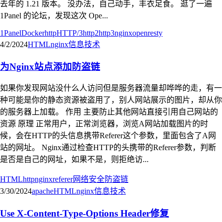
去年的 1.21 版本。 没办法，自己动手，丰衣足食。 逛了一遍
1Panel 的论坛，发现这次 Ope...
1Panel
Docker
http
HTTP/3
http2
http3
nginx
openresty
4/2/2024
HTML
nginx
信息技术
为Nginx站点添加防盗链
如果你发现网站没什么人访问但是服务器流量却哗哗的走，有一
种可能是你的静态资源被盗用了，别人网站展示的图片，却从你
的服务器上加载。 作用 主要防止其他网站直接引用自己网站的
资源 原理 正常用户，正常浏览器，浏览A网站加载图片的时
候，会在HTTP的头信息携带Referer这个参数，里面包含了A网
站的网址。 Nginx通过检查HTTP的头携带的Referer参数，判断
是否是自己的网址，如果不是，则拒绝访...
HTML
http
nginx
referer
网络安全
防盗链
3/30/2024
apache
HTML
nginx
信息技术
Use X-Content-Type-Options Header修复