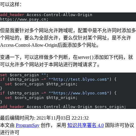
可以这样：
add_header 
Access-Control-Allow-Origin 
https://www.psay.cn;
但是我要针对多个网站允许跨域呢，配置中是不允许同时添加多
个网址的，要么为全部允许，要么仅针对某个网址，是不允许
Access-Control-Allow-Origin后面添加多个网址。
变通一下，可以这样做多个判断，在server{}添加如下代码，就
可以允许多个网站对于本网站进行跨域请求了。
set 
$cors_origin 
""
;
if
 ($http_origin 
~* 
"^http://test.blyoo.com$"
) {
  set 
$cors_origin $http_origin;
}
if
 ($http_origin 
~* 
"^https://www.blyoo.com$"
) {
  set 
$cors_origin $http_origin;
}
add_header 
Access-Control-Allow-Origin $cors_origin;
最后编辑时间为: 2021年11月03日 22:21:32
本文由
ProgramSay
创作， 采用
知识共享署名 4.0
国际许可协议
进行许可