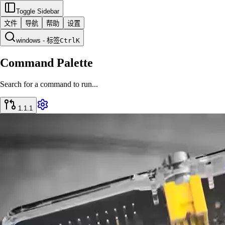
Toggle Sidebar
文件
导航
帮助
设置
windows - 标签
Ctrl
K
Command Palette
Search for a command to run...
1.1.1