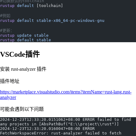
#切换默认的toolchain
rustup
 default
 [toolchain]
#例如
rustup
 default
 stable-x86_64-pc-windows-gnu
#更新：
rustup
 update
 stable
rustup
 default
 stable
VSCode插件
安装 rust-analyzer 插件
插件地址
https://marketplace.visualstudio.com/items?itemName=rust-lang.rust-
analyzer
可能会遇到以下问题
2024-12-23T12:33:20.0151062+08:00 ERROR failed to find 
any projects in [AbsPathBuf("E:\\project\\rust")]
2024-12-23T12:33:20.0160047+08:00 ERROR 
FetchWorkspaceError: rust-analyzer failed to fetch 