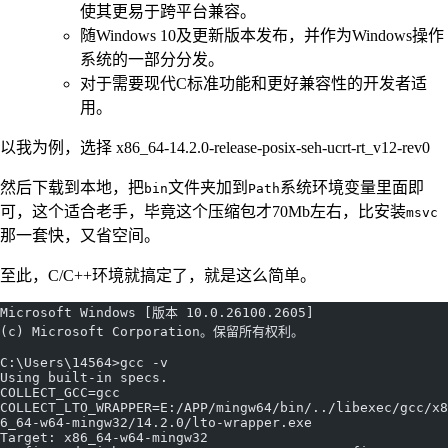
使其更易于跨平台兼容。
随Windows 10及更新版本发布，并作为Windows操作
系统的一部分分发。
对于需要现代C标准功能和更好兼容性的开发者适
用。
以我为例，选择 x86_64-14.2.0-release-posix-seh-ucrt-rt_v12-rev0
然后下载到本地，把
文件夹加到
系统环境变量里面即
bin
Path
可，这个适合老手，毕竟这个压缩包才70Mb左右，比安装
msvc
那一套快，又省空间。
至此，C/C++环境就搞定了，就是这么简单。
Microsoft Windows [版本 10.0.26100.2605]
(c) Microsoft Corporation。保留所有权利。
C:\Users\14564>gcc -v
Using built-in specs.
COLLECT_GCC=gcc
COLLECT_LTO_WRAPPER=E:/APP/mingw64/bin/../libexec/gcc/x8
6_64-w64-mingw32/14.2.0/lto-wrapper.exe
Target: x86_64-w64-mingw32