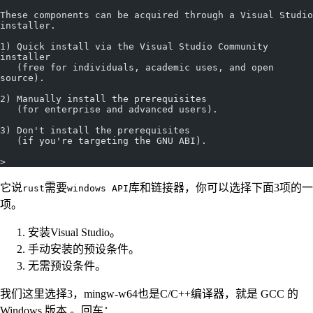
These components can be acquired through a Visual Studio 
installer.
1) Quick install via the Visual Studio Community 
installer
   (free for individuals, academic uses, and open 
source).
2) Manually install the prerequisites
   (for enterprise and advanced users).
3) Don't install the prerequisites
   (if you're targeting the GNU ABI).
>
它说
需要
库和链接器，你可以选择下面3项的一
rust
windows API
项。
安装Visual Studio。
手动安装的预设条件。
无需预设条件。
我们这里选择3，mingw-w64也是C/C++编译器，就是 GCC 的
Windows 版本 。回车：