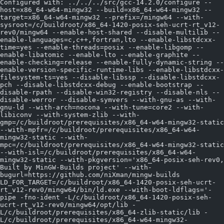
Configured with: ../../../src/gcc-14.2.0/configure --
host=x86_64-w64-mingw32 --build=x86_64-w64-mingw32 --
target=x86_64-w64-mingw32 --prefix=/mingw64 --with-
sysroot=/c/buildroot/x86_64-1420-posix-seh-ucrt-rt_v12-
rev0/mingw64 --enable-host-shared --disable-multilib --
enable-languages=c,c++,fortran,lto --enable-libstdcxx-
time=yes --enable-threads=posix --enable-libgomp --
enable-libatomic --enable-lto --enable-graphite --
enable-checking=release --enable-fully-dynamic-string --
enable-version-specific-runtime-libs --enable-libstdcxx-
filesystem-ts=yes --disable-libssp --disable-libstdcxx-
pch --disable-libstdcxx-debug --enable-bootstrap --
disable-rpath --disable-win32-registry --disable-nls --
disable-werror --disable-symvers --with-gnu-as --with-
gnu-ld --with-arch=nocona --with-tune=core2 --with-
libiconv --with-system-zlib --with-
gmp=/c/buildroot/prerequisites/x86_64-w64-mingw32-static 
--with-mpfr=/c/buildroot/prerequisites/x86_64-w64-
mingw32-static --with-
mpc=/c/buildroot/prerequisites/x86_64-w64-mingw32-static 
--with-isl=/c/buildroot/prerequisites/x86_64-w64-
mingw32-static --with-pkgversion='x86_64-posix-seh-rev0, 
Built by MinGW-Builds project' --with-
bugurl=https://github.com/niXman/mingw-builds 
LD_FOR_TARGET=/c/buildroot/x86_64-1420-posix-seh-ucrt-
rt_v12-rev0/mingw64/bin/ld.exe --with-boot-ldflags='-
pipe -fno-ident -L/c/buildroot/x86_64-1420-posix-seh-
ucrt-rt_v12-rev0/mingw64/opt/lib -
L/c/buildroot/prerequisites/x86_64-zlib-static/lib -
L/c/buildroot/prerequisites/x86_64-w64-mingw32-