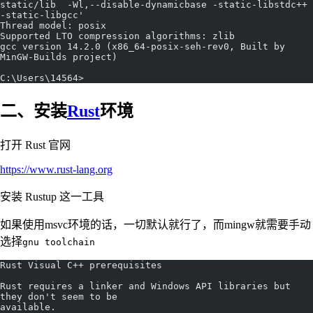
static/lib  -Wl,--disable-dynamicbase -static-libstdc++ 
-static-libgcc'
Thread model: posix
Supported LTO compression algorithms: zlib
gcc version 14.2.0 (x86_64-posix-seh-rev0, Built by 
MinGW-Builds project)
C:\Users\14564>
二、安装
Rust
环境
打开 Rust 官网
https://www.rust-lang.org
安装 Rustup 这一工具
如果使用msvc环境的话，一切默认就行了，而mingw就需要手动
选择
gnu toolchain
Rust Visual C++ prerequisites
Rust requires a linker and Windows API libraries but 
they don't seem to be
available.