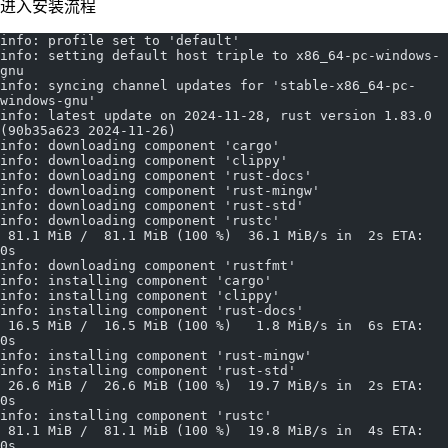
进入安装流程
info: profile set to 'default'
info: setting default host triple to x86_64-pc-windows-
gnu
info: syncing channel updates for 'stable-x86_64-pc-
windows-gnu'
info: latest update on 2024-11-28, rust version 1.83.0 
(90b35a623 2024-11-26)
info: downloading component 'cargo'
info: downloading component 'clippy'
info: downloading component 'rust-docs'
info: downloading component 'rust-mingw'
info: downloading component 'rust-std'
info: downloading component 'rustc'
 81.1 MiB /  81.1 MiB (100 %)  36.1 MiB/s in  2s ETA:  
0s
info: downloading component 'rustfmt'
info: installing component 'cargo'
info: installing component 'clippy'
info: installing component 'rust-docs'
 16.5 MiB /  16.5 MiB (100 %)   1.8 MiB/s in  6s ETA:  
0s
info: installing component 'rust-mingw'
info: installing component 'rust-std'
 26.6 MiB /  26.6 MiB (100 %)  19.7 MiB/s in  2s ETA:  
0s
info: installing component 'rustc'
 81.1 MiB /  81.1 MiB (100 %)  19.8 MiB/s in  4s ETA:  
0s