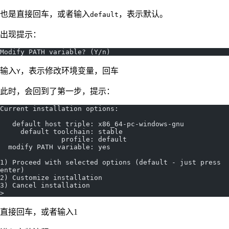
也是直接回车，或者输入
，表示默认。
default
出现提示：
Modify PATH variable? (Y/n)
输入
，表示修改环境变量，回车
Y
此时，会回到了第一步，提示：
Current installation options:
   default host triple: x86_64-pc-windows-gnu
     default toolchain: stable
               profile: default
  modify PATH variable: yes
1) Proceed with selected options (default - just press 
enter)
2) Customize installation
3) Cancel installation
>
直接回车，或者输入1