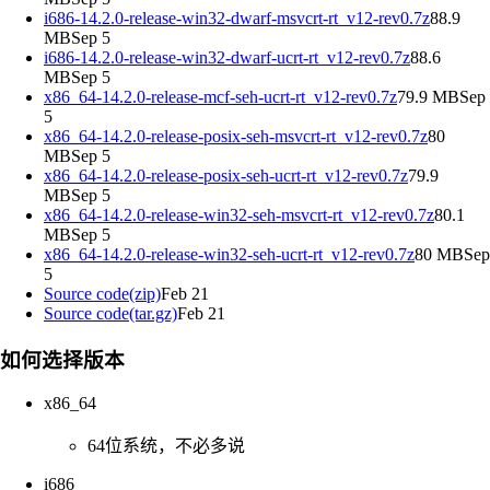
i686-14.2.0-release-win32-dwarf-msvcrt-rt_v12-rev0.7z
88.9
MBSep 5
i686-14.2.0-release-win32-dwarf-ucrt-rt_v12-rev0.7z
88.6
MBSep 5
x86_64-14.2.0-release-mcf-seh-ucrt-rt_v12-rev0.7z
79.9 MBSep
5
x86_64-14.2.0-release-posix-seh-msvcrt-rt_v12-rev0.7z
80
MBSep 5
x86_64-14.2.0-release-posix-seh-ucrt-rt_v12-rev0.7z
79.9
MBSep 5
x86_64-14.2.0-release-win32-seh-msvcrt-rt_v12-rev0.7z
80.1
MBSep 5
x86_64-14.2.0-release-win32-seh-ucrt-rt_v12-rev0.7z
80 MBSep
5
Source code(zip)
Feb 21
Source code(tar.gz)
Feb 21
如何选择版本
x86_64
64位系统，不必多说
i686