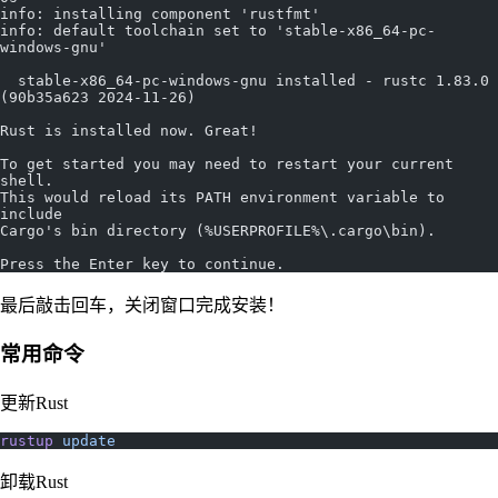
info: installing component 'rustfmt'
info: default toolchain set to 'stable-x86_64-pc-
windows-gnu'
  stable-x86_64-pc-windows-gnu installed - rustc 1.83.0 
(90b35a623 2024-11-26)
Rust is installed now. Great!
To get started you may need to restart your current 
shell.
This would reload its PATH environment variable to 
include
Cargo's bin directory (%USERPROFILE%\.cargo\bin).
Press the Enter key to continue.
最后敲击回车，关闭窗口完成安装！
常用命令
更新Rust
rustup
 update
卸载Rust