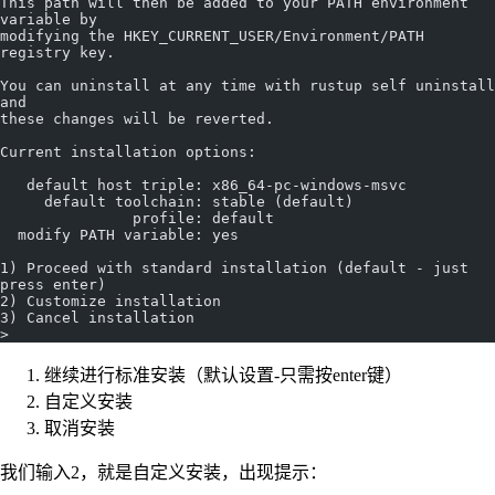
This path will then be added to your PATH environment 
variable by
modifying the HKEY_CURRENT_USER/Environment/PATH 
registry key.
You can uninstall at any time with rustup self uninstall 
and
these changes will be reverted.
Current installation options:
   default host triple: x86_64-pc-windows-msvc
     default toolchain: stable (default)
               profile: default
  modify PATH variable: yes
1) Proceed with standard installation (default - just 
press enter)
2) Customize installation
3) Cancel installation
>
继续进行标准安装（默认设置-只需按enter键）
自定义安装
取消安装
我们输入2，就是自定义安装，出现提示：