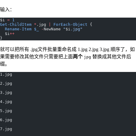
输入：
$i 
=
 1
Get-ChildItem
 *
.jpg 
|
 ForEach-Object
 {
  Rename-Item
 $_
 -
NewName 
"
$i
.jpg"
  $i
++
}
就可以把所有 .jpg文件批量重命名成 1.jpg 2.jpg 3.jpg 顺序了，如
果需要修改其他文件只需要把上面
两个
替换成其他文件后
jpg
缀。
1.jpg
2.jpg
3.jpg
4.jpg
5.jpg
6.jpg
7.jpg