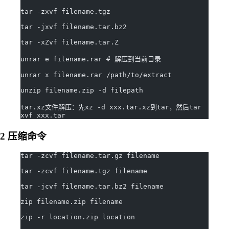
tar -zxvf filename.tgz
tar -jxvf filename.tar.bz2
tar -xZvf filename.tar.Z
unrar e filename.rar # 解压到当前目录
unrar x filename.rar /path/to/extract 
unzip filename.zip -d filepath
tar.xz文件解压：先xz -d xxx.tar.xz到tar，然后tar 
xvf xxx.tar
2 压缩命令
tar -zcvf filename.tar.gz filename
tar -zcvf filename.tgz filename
tar -jcvf filename.tar.bz2 filename
zip filename.zip filename
zip -r location.zip location