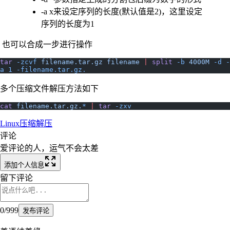
-a x来设定序列的长度(默认值是2)，这里设定
序列的长度为1
也可以合成一步进行操作
tar
 -zcvf
 filename.tar.gz
 filename
 |
 split
 -b
 4000M
 -d
 -
a
 1
 -filename.tar.gz.
多个压缩文件解压方法如下
cat
 filename.tar.gz.
*
 |
 tar
 -zxv
Linux
压缩
解压
评论
爱评论的人，运气不会太差
添加个人信息
留下评论
0
/
999
发布评论